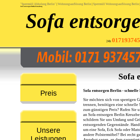
"Sperrmüll Abholung Berlin"
|
Wohnungsauflösung Berlin
|
Sperrmüll Wohnungsauflösung Berlin
Sofa entsorgen Berlin Kreuzberg
Sofa entsorge
017193745
24h
Sofa 
Sofa entsorgen Berlin - schnelle
Preis
Sie möchten sich von sperrigen 
trennen, benötigen eine schnelle 
zum günstigen Preis? Rufen Sie u
an Sofa entsorgen Berlin Kreuzbe
schildern Sie uns Umfang und Gr
entsorgenden Gegenstände. Hande
Unsere
um eine Sofa, Eck Sofa oder Matr
andere Polstermöbel? Bei recht 
Leistungen
Angebot sagen, an dem garantier