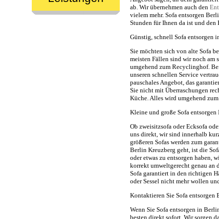
ab. Wir übernehmen auch den
Ent
vielem mehr. Sofa entsorgen Berli
Stunden für Ihnen da ist und den
Günstig, schnell Sofa entsorgen 
Sie möchten sich von alte Sofa be
meisten Fällen sind wir noch am s
umgehend zum Recyclinghof. Bei
unseren schnellen Service vertra
pauschales Angebot, das garantie
Sie nicht mit Überraschungen re
Küche. Alles wird umgehend zum p
Kleine und große Sofa entsorgen 
Ob zweisitzsofa oder Ecksofa ode
uns direkt, wir sind innerhalb kur
größeren Sofas werden zum garant
Berlin Kreuzberg geht, ist die So
oder etwas zu entsorgen haben, wi
korrekt umweltgerecht genau an de
Sofa garantiert in den richtigen 
oder Sessel nicht mehr wollen un
Kontaktieren Sie Sofa entsorgen B
Wenn Sie Sofa entsorgen in Berl
besten direkt sofort. Wir sorgen 