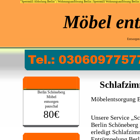
"Sperrmüll Abholung Berlin"
|
Wohnungsauflösung Berlin
|
Sperrmüll Wohnungsauflösung Berlin
Möbel ent
Entsorgen
Schlafzim
Berlin Schöneberg
Möbel
Möbelentsorgung B
entsorgen
pauschal
80€
Unsere Service „S
Berlin Schöneberg
erledigt Schlafzim
Entrümpelung Berl