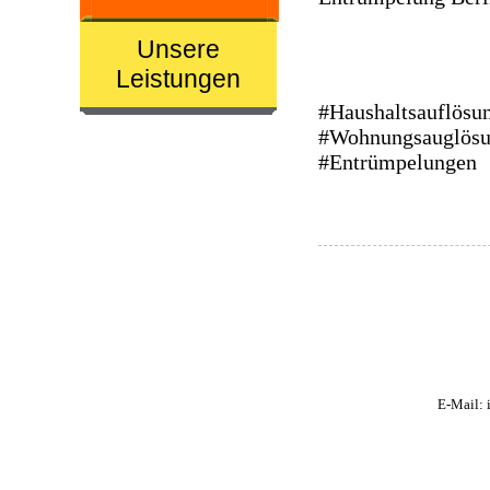
Unsere
Leistungen
#Haushaltsauflösu
#Wohnungsauglös
#Entrümpelungen
E-Mail:
i