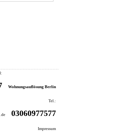
l:
7
Wohnungsauflösung Berlin
Tel.:
03060977577
.de
Impressum