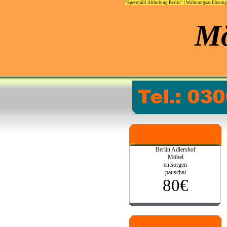
"Sperrmüll Abholung Berlin"
|
Wohnungsauflösung 
Mö
Berlin Adlershof
Möbel
entsorgen
pauschal
80€