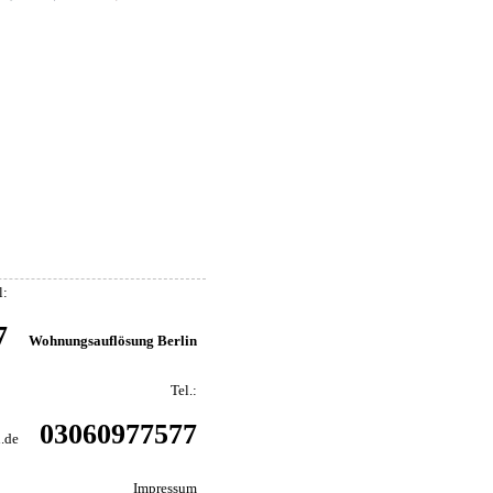
l:
7
Wohnungsauflösung Berlin
Tel.:
03060977577
.de
Impressum