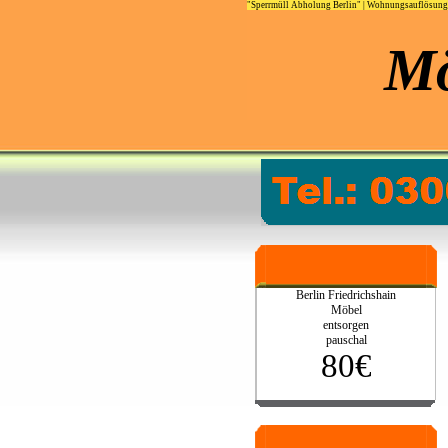
"Sperrmüll Abholung Berlin"
|
Wohnungsauflösung 
Mö
Berlin Friedrichshain
Möbel
entsorgen
pauschal
80€