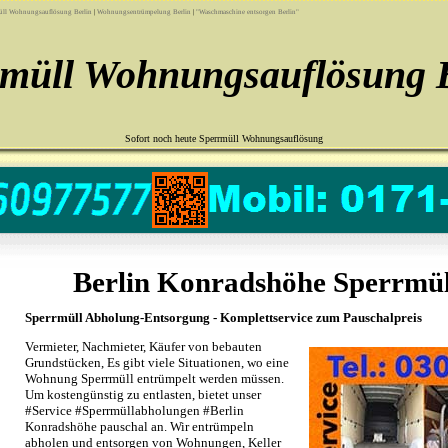
üll Wohnungsauflösung Berlin
|
Wohnungsentrümpelung Berlin
|
"Waschmaschine entsorgen Berlin"
rmüll Wohnungsauflösung B
Sofort noch heute Sperrmüll Wohnungsauflösung
Berlin Konradshöhe Sperrmü
Sperrmüll Abholung-Entsorgung - Komplettservice zum Pauschalpreis
Vermieter, Nachmieter, Käufer von bebauten
Grundstücken, Es gibt viele Situationen, wo eine
Wohnung Sperrmüll entrümpelt werden müssen.
Um kostengünstig zu entlasten, bietet unser
#Service #Sperrmüllabholungen #Berlin
Konradshöhe pauschal an. Wir entrümpeln
abholen und entsorgen von Wohnungen, Keller