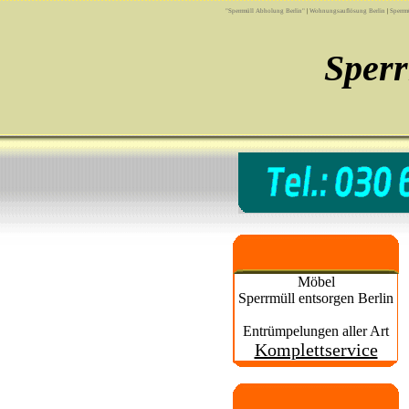
"Sperrmüll Abholung Berlin"
|
Wohnungsauflösung Berlin
|
Sperrm
Sper
Möbel
Sperrmüll entsorgen Berlin
Entrümpelungen aller Art
Komplettservice