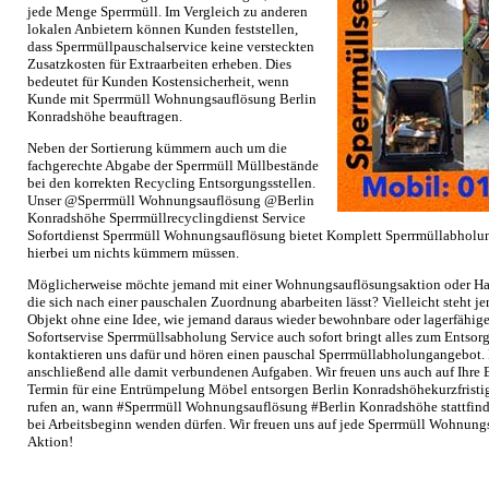
jede Menge Sperrmüll. Im Vergleich zu anderen
lokalen Anbietern können Kunden feststellen,
dass Sperrmüllpauschalservice keine versteckten
Zusatzkosten für Extraarbeiten erheben. Dies
bedeutet für Kunden Kostensicherheit, wenn
Kunde mit Sperrmüll Wohnungsauflösung Berlin
Konradshöhe beauftragen.
Neben der Sortierung kümmern auch um die
fachgerechte Abgabe der Sperrmüll Müllbestände
bei den korrekten Recycling Entsorgungsstellen.
Unser @Sperrmüll Wohnungsauflösung @Berlin
Konradshöhe Sperrmüllrecyclingdienst Service
Sofortdienst Sperrmüll Wohnungsauflösung bietet Komplett Sperrmüllabholun
hierbei um nichts kümmern müssen.
Möglicherweise möchte jemand mit einer Wohnungsauflösungsaktion oder Ha
die sich nach einer pauschalen Zuordnung abarbeiten lässt? Vielleicht steht 
Objekt ohne eine Idee, wie jemand daraus wieder bewohnbare oder lagerfähi
Sofortservise Sperrmüllsabholung Service auch sofort bringt alles zum Entsor
kontaktieren uns dafür und hören einen pauschal Sperrmüllabholungangebot.
anschließend alle damit verbundenen Aufgaben. Wir freuen uns auch auf Ihr
Termin für eine Entrümpelung Möbel entsorgen Berlin Konradshöhekurzfristig
rufen an, wann #Sperrmüll Wohnungsauflösung #Berlin Konradshöhe stattfinde
bei Arbeitsbeginn wenden dürfen. Wir freuen uns auf jede Sperrmüll Wohnun
Aktion!