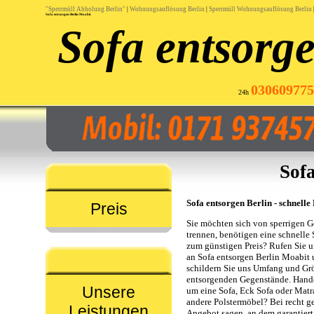
"Sperrmüll Abholung Berlin"
|
Wohnungsauflösung Berlin
|
Sperrmüll Wohnungsauflösung Berlin
Sofa entsorgen Berlin Moabit
Sofa entsorge
030609775
24h
Sofa
Sofa entsorgen Berlin - schnelle
Preis
Sie möchten sich von sperrigen 
trennen, benötigen eine schnelle 
zum günstigen Preis? Rufen Sie u
an Sofa entsorgen Berlin Moabit
schildern Sie uns Umfang und Gr
entsorgenden Gegenstände. Hande
Unsere
um eine Sofa, Eck Sofa oder Matr
andere Polstermöbel? Bei recht 
Leistungen
Angebot sagen, an dem garantier