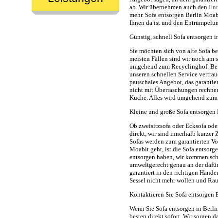
ab. Wir übernehmen auch den
Ent
mehr. Sofa entsorgen Berlin Moabi
Ihnen da ist und den Entrümpelun
Günstig, schnell Sofa entsorgen 
Sie möchten sich von alte Sofa be
meisten Fällen sind wir noch am s
umgehend zum Recyclinghof. Bei
unseren schnellen Service vertra
pauschales Angebot, das garantie
nicht mit Überraschungen rechne
Küche. Alles wird umgehend zum p
Kleine und große Sofa entsorgen 
Ob zweisitzsofa oder Ecksofa ode
direkt, wir sind innerhalb kurzer 
Sofas werden zum garantierten Vo
Moabit geht, ist die Sofa entsorg
entsorgen haben, wir kommen schne
umweltgerecht genau an der dafür 
garantiert in den richtigen Hände
Sessel nicht mehr wollen und Ra
Kontaktieren Sie Sofa entsorgen B
Wenn Sie Sofa entsorgen in Berl
besten direkt sofort. Wir sorgen 